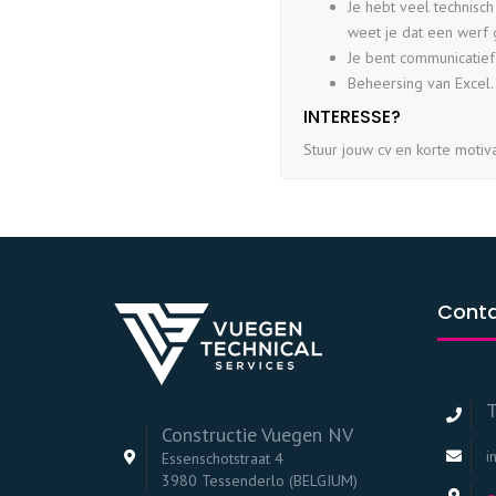
Je hebt veel technisch
weet je dat een werf 
Je bent communicatief
Beheersing van Excel.
INTERESSE?
Stuur jouw cv en korte motiv
Cont
T
Constructie Vuegen NV
i
Essenschotstraat 4
3980 Tessenderlo (BELGIUM)