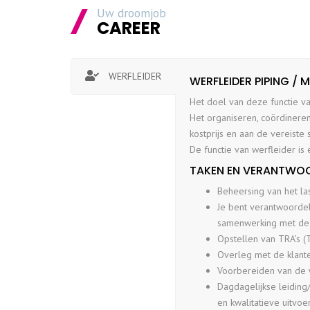
Uw droomjob
CAREER
WERFLEIDER
WERFLEIDER PIPING / 
Het doel van deze functie val
Het organiseren, coördineren
kostprijs en aan de vereiste
De functie van werfleider i
TAKEN EN VERANTWOO
Beheersing van het l
Je bent verantwoordel
samenwerking met de 
Opstellen van TRA’s (
Overleg met de klant
Voorbereiden van de 
Dagdagelijkse leiding
en kwalitatieve uitvo