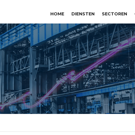
HOME
DIENSTEN
SECTOREN
PIPING & MECHANISCH
ONDERHOUD
ON-SITE MONTAGE &
SHUTDOWNS
METAAL PROJECTEN
TECHNISCH ONDERHOUD
OPPERVLAKTEBEHANDELING
ENGINEERING