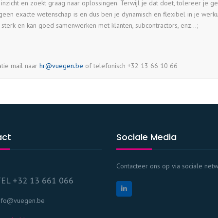
 inzicht en zoekt graag naar oplossingen. Terwijl je dat doet, tolereer je 
geen exacte wetenschap is en dus ben je dynamisch en flexibel in je werk
 sterk en kan goed samenwerken met klanten, subcontractors, enz…;
atie mail naar
hr@vuegen.be
of telefonisch +32 13 66 10 66
act
Sociale Media
Contacteer ons op via sociale net
EL +32 13 661 066
nfo@vuegen.be