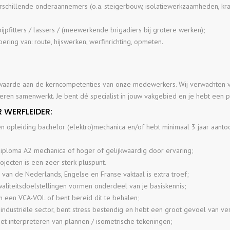
rschillende onderaannemers (o.a. steigerbouw, isolatiewerkzaamheden, k
jpfitters / lassers / (meewerkende brigadiers bij grotere werken);
oering van: route, hijswerken, werfinrichting, opmeten.
waarde aan de kerncompetenties van onze medewerkers. Wij verwachten van j
eren samenwerkt. Je bent dé specialist in jouw vakgebied en je hebt een 
R WERFLEIDER:
en opleiding bachelor (elektro)mechanica en/of hebt minimaal 3 jaar aantoo
diploma A2 mechanica of hoger of gelijkwaardig door ervaring;
ojecten is een zeer sterk pluspunt.
van de Nederlands, Engelse en Franse vaktaal is extra troef;
aliteitsdoelstellingen vormen onderdeel van je basiskennis;
an een VCA-VOL of bent bereid dit te behalen;
 industriële sector, bent stress bestendig en hebt een groot gevoel van ve
het interpreteren van plannen / isometrische tekeningen;