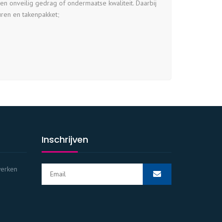
geen onveilig gedrag of ondermaatse kwaliteit. Daarbij
uren en takenpakket;
Inschrijven
werken