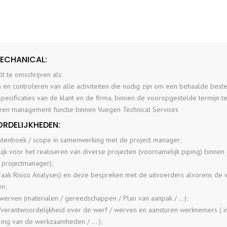
MECHANICAL:
t te omschrijven als:
 en controleren van alle activiteiten die nodig zijn om een behaalde beste
 specificaties van de klant en de firma, binnen de vooropgestelde termijn 
s een management functie binnen Vuegen Technical Services
RDELIJKHEDEN:
astenboek / scope in samenwerking met de project manager;
ijk voor het realiseren van diverse projecten (voornamelijk piping) binne
projectmanager);
Taak Risico Analyses) en deze bespreken met de uitvoerders alvorens de w
en;
werven (materialen / gereedschappen / Plan van aanpak / …);
/verantwoordelijkheid over de werf / werven en aansturen werknemers ( i
ering van de werkzaamheden / … );