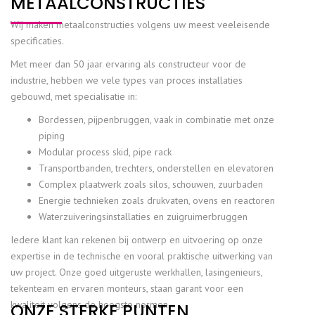
METAALCONSTRUCTIES
Wij maken metaalconstructies volgens uw meest veeleisende
specificaties.
Met meer dan 50 jaar ervaring als constructeur voor de
industrie, hebben we vele types van proces installaties
gebouwd, met specialisatie in:
Bordessen, pijpenbruggen, vaak in combinatie met onze
piping
Modular process skid, pipe rack
Transportbanden, trechters, onderstellen en elevatoren
Complex plaatwerk zoals silos, schouwen, zuurbaden
Energie technieken zoals drukvaten, ovens en reactoren
Waterzuiveringsinstallaties en zuigruimerbruggen
Iedere klant kan rekenen bij ontwerp en uitvoering op onze
expertise in de technische en vooral praktische uitwerking van
uw project. Onze goed uitgeruste werkhallen, lasingenieurs,
tekenteam en ervaren monteurs, staan garant voor een
kwaliteit volgens de hoogste normen.
ONZE STERKE PUNTEN